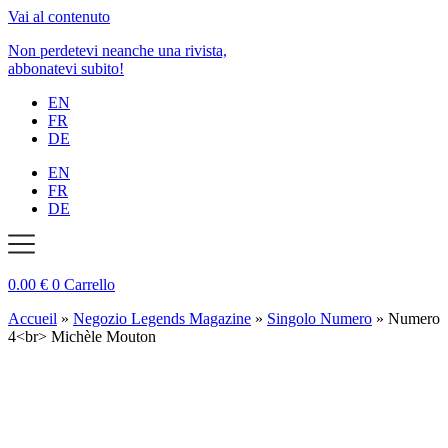
Vai al contenuto
Non perdetevi neanche una rivista,
abbonatevi subito!
EN
FR
DE
EN
FR
DE
0.00
€
0
Carrello
Accueil
»
Negozio Legends Magazine
»
Singolo Numero
»
Numero
4<br> Michèle Mouton